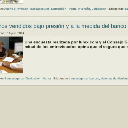
 en
Ahorro e Inversión
,
Bancaseguros
,
Distribución - Venta
,
inversión
,
Legislación
|
Etiquetado
ba
os vendidos bajo presión y a la medida del banco
icado
14 julio 2014
Una encuesta realizada por Iurex.com y el Consejo G
mitad de los entrevistados opina que el seguro que
 en
Bancaseguros
,
Distribución - Venta
|
Etiquetado
bancaseguros
,
bancos
,
sistemas de distribu