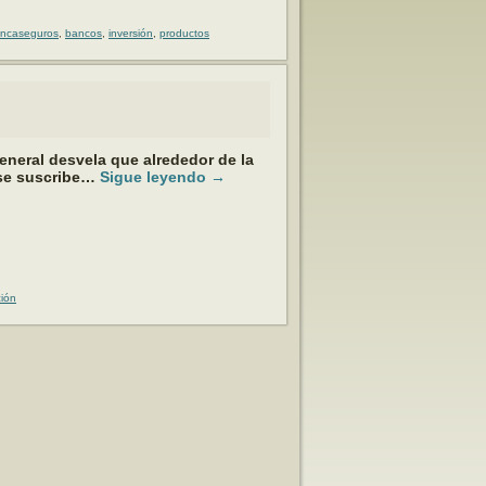
ncaseguros
,
bancos
,
inversión
,
productos
eneral desvela que alrededor de la
 se suscribe…
Sigue leyendo
→
ción