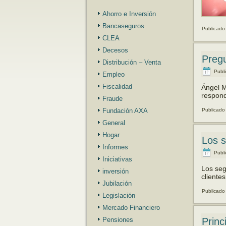
Ahorro e Inversión
Bancaseguros
Publicado
CLEA
Decesos
Preg
Distribución – Venta
Publ
Empleo
Fiscalidad
Ángel M
respond
Fraude
Fundación AXA
Publicado
General
Hogar
Los s
Informes
Publ
Iniciativas
Los seg
inversión
cliente
Jubilación
Publicado
Legislación
Mercado Financiero
Pensiones
Princ