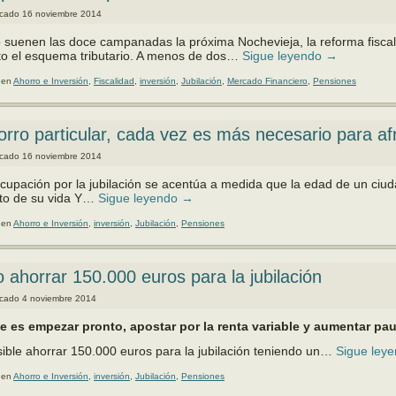
icado
16 noviembre 2014
suenen las doce campanadas la próxima Nochevieja, la reforma fiscal 
o el es­quema tributario. A me­nos de dos…
Sigue leyendo
→
 en
Ahorro e Inversión
,
Fiscalidad
,
inversión
,
Jubilación
,
Mercado Financiero
,
Pensiones
orro particular, cada vez es más necesario para afr
icado
16 noviembre 2014
cupación por la jubila­ción se acentúa a medida que la edad de un ci
o de su vida Y…
Sigue leyendo
→
 en
Ahorro e Inversión
,
inversión
,
Jubilación
,
Pensiones
ahorrar 150.000 euros para la jubilación
icado
4 noviembre 2014
e es empezar pronto, apostar por la renta variable y aumentar pa
ible ahorrar 150.000 euros para la jubilación te­niendo un…
Sigue ley
 en
Ahorro e Inversión
,
inversión
,
Jubilación
,
Pensiones