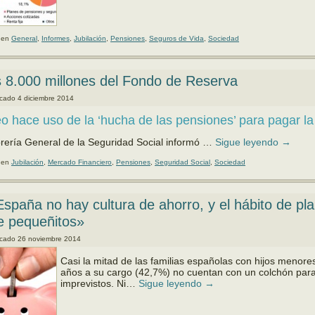
 en
General
,
Informes
,
Jubilación
,
Pensiones
,
Seguros de Vida
,
Sociedad
 8.000 millones del Fondo de Reserva
icado
4 diciembre 2014
 hace uso de la ‘hucha de las pensiones’ para pagar la
rería General de la Seguridad Social informó …
Sigue leyendo
→
 en
Jubilación
,
Mercado Financiero
,
Pensiones
,
Seguridad Social
,
Sociedad
spaña no hay cultura de ahorro, y el hábito de plan
e pequeñitos»
icado
26 noviembre 2014
Casi la mitad de las familias españolas con hijos menore
años a su cargo (42,7%) no cuentan con un colchón par
imprevistos. Ni…
Sigue leyendo
→