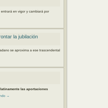
entrará en vigor y cam­biará por
ontar la jubilación
udadano se aproxima a ese trascendental
ulatinamente las aportaciones
endo
→