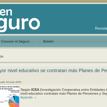
Revista
Conocer el Seguro
Boletín
ión
or nivel educativo se contratan más Planes de P
icado
10 junio 2015
Según
ICEA
(Investigación Cooperativa entre Entidades
nivel educativo contratan más Planes de Pensiones y 
leyendo
→