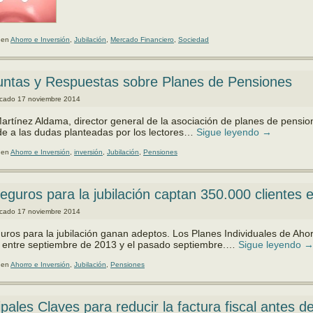
 en
Ahorro e Inversión
,
Jubilación
,
Mercado Financiero
,
Sociedad
untas y Respuestas sobre Planes de Pensiones
icado
17 noviembre 2014
artínez Aldama, di­rector general de la asociación de planes de pensio
e a las dudas plantea­das por los lectores…
Sigue leyendo
→
 en
Ahorro e Inversión
,
inversión
,
Jubilación
,
Pensiones
eguros para la jubilación captan 350.000 clientes 
icado
17 noviembre 2014
uros para la jubilación ganan adeptos. Los Planes Indi­viduales de Aho
s entre septiembre de 2013 y el pa­sado septiembre.…
Sigue leyendo
 en
Ahorro e Inversión
,
Jubilación
,
Pensiones
ipales Claves para reducir la factura fiscal antes de