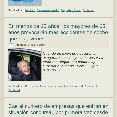
Publicado en
Sanidad
,
Sector Asegurador
,
Seguridad Social
,
Sociedad
En menos de 25 años, los mayores de 65
años provocarán más accidentes de coche
que los jovenes
Publicado
14 mayo 2015
Cuando un joven de hoy intenta
asegurar su coche ya sabe que va a
tener que pagar una prima muy
superior a la media. Pero…
Sigue
leyendo
→
Publicado en
Prevención
,
Seguridad en Carretera
,
Seguros de Automóvil
,
Sociedad
Cae el número de empresas que entran en
situación concursal, por primera vez desde