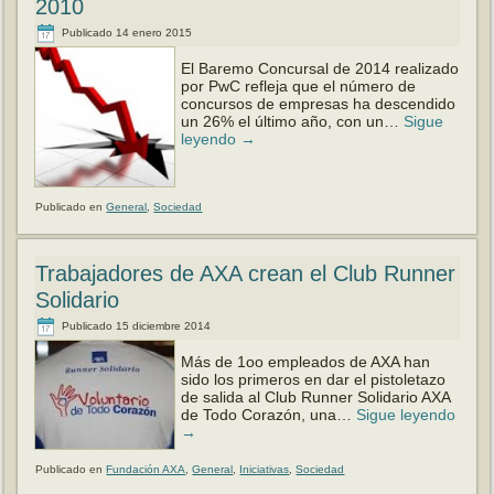
2010
Publicado
14 enero 2015
El Baremo Concursal de 2014 realizado
por PwC refleja que el número de
concursos de empresas ha descendido
un 26% el último año, con un…
Sigue
leyendo
→
Publicado en
General
,
Sociedad
Trabajadores de AXA crean el Club Runner
Solidario
Publicado
15 diciembre 2014
Más de 1oo empleados de AXA han
sido los primeros en dar el pistoletazo
de salida al Club Runner Solidario AXA
de Todo Corazón, una…
Sigue leyendo
→
Publicado en
Fundación AXA
,
General
,
Iniciativas
,
Sociedad