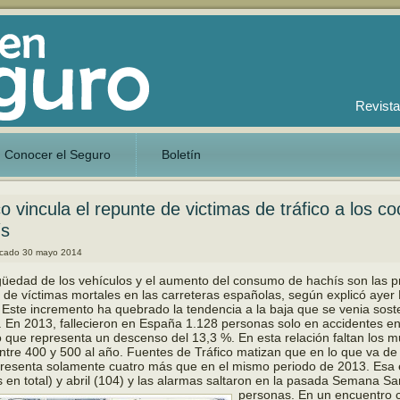
Revista
Conocer el Seguro
Boletín
co vincula el repunte de victimas de tráfico a los 
ís
icado
30 mayo 2014
güedad de los vehículos y el aumento del consumo de ha­chís son las pr
de vícti­mas mortales en las carreteras españolas, según explicó ayer 
. Este incremento ha que­brado la tendencia a la baja que se venia sost
 En 2013, fallecieron en España 1.128 personas solo en accidentes e
o que representa un descenso del 13,3 %. En esta relación faltan los
en­tre 400 y 500 al año. Fuentes de Tráfico matizan que en lo que va d
re­senta solamente cuatro más que en el mismo periodo de 2013. Esa 
 en total) y abril (104) y las alarmas saltaron en la pasada Semana S
personas.
En un encuentro c