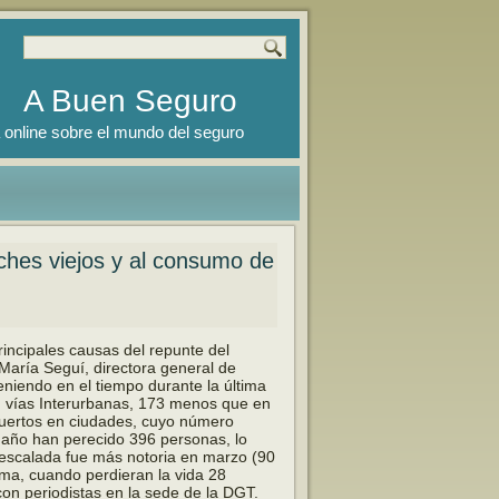
A Buen Seguro
 online sobre el mundo del seguro
coches viejos y al consumo de
incipales causas del repunte del
Ma­ría Seguí, directora general de
eniendo en el tiempo durante la última
n vías Interurbanas, 173 menos que en
 muertos en ciudades, cuyo número
e año han perecido 396 personas, lo
escalada fue más notoria en mar­zo (90
ama, cuando perdieran la vida 28
on periodistas en la sede de la DGT.