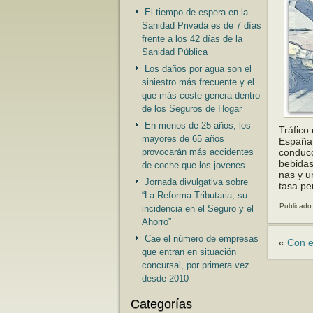
El tiempo de espera en la
Sanidad Privada es de 7 días
frente a los 42 días de la
Sanidad Pública
Los daños por agua son el
siniestro más frecuente y el
que más coste genera dentro
de los Seguros de Hogar
En menos de 25 años, los
Tráfico
mayores de 65 años
España.
provocarán más accidentes
conducc
bebidas
de coche que los jovenes
nas y u
Jornada divulgativa sobre
tasa pe
“La Reforma Tributaria, su
Publicado
incidencia en el Seguro y el
Ahorro”
Cae el número de empresas
«
Con e
que entran en situación
concursal, por primera vez
desde 2010
Categorías