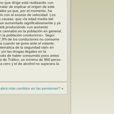
mo que dirige está realizando «un
ratar de explicar el origen de este
ales ya que, por el momento, ha
ón con el exceso de velocidad. Los
s causas: que «la edad media del
igue aumentado significativamente y ya
está produciendo «un aumento
 cannabis en la población en general,
n la población conductora». Seguí
7,9% de los conductores no con­sume
a cuando se pone ante el volan­te,
blemática de la seguridad vial» en
 y/o las drogas ilegales en la
pués de haber con­sumido poco antes
os de Tráfico, un mínimo de 960 perso­
a cero y el de alcohol no superara la
abrá más cambios en las pensiones?
»