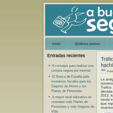
Inicio
Quiénes somos
Entradas recientes
Tráfi
hach
9 consejos para realizar una
compra segura por Internet
Publ
El Banco de España pide
La anti
incentivos fiscales para los
número 
Seguros de Ahorro y los
Trafico
Planes de Pensiones
década.
2012, l
A mayor nivel educativo se
oscila 
contratan más Planes de
que rep
Pensiones y más Seguros de
muertos
Vida