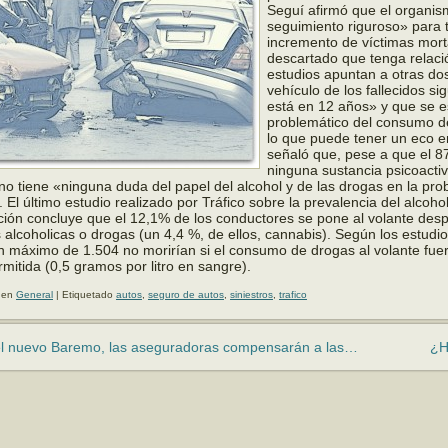
Seguí afirmó que el organis
seguimiento riguroso» para t
incremento de víctimas mort
descartado que tenga relaci
estudios apuntan a otras do
vehículo de los fallecidos s
está en 12 años» y que se 
problemático del consumo de
lo que puede tener un eco e
señaló que, pese a que el 8
ninguna sustancia psicoactiv
 no tiene «ninguna du­da del papel del alcohol y de las drogas en la pro
 El último estudio realizado por Tráfico sobre la prevalencia del alcohol
ión concluye que el 12,1% de los conductores se pone al volante des
 alcoho­licas o drogas (un 4,4 %, de ellos, cannabis). Según los estudi
n máximo de 1.504 no mo­rirían si el consumo de drogas al volante fuer
rmitida (0,5 gramos por litro en sangre).
 en
General
|
Etiquetado
autos
,
seguro de autos
,
siniestros
,
trafico
l nuevo Baremo, las aseguradoras compensarán a las…
¿H