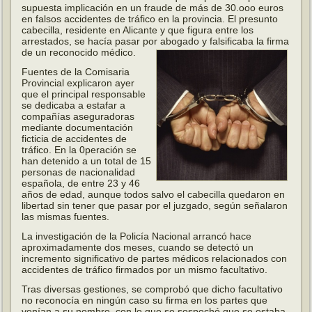
supuesta implicación en un fraude de más de 30.ooo euros
en falsos accidentes de tráfico en la provincia. El presunto
cabecilla, residente en Alicante y que figura entre los
arrestados, se hacía pasar por abogado y falsificaba la firma
de un reconocido médico.
Fuentes de la Comisaria
Provincial explicaron ayer
que el principal responsable
se dedicaba a estafar a
compañías aseguradoras
mediante documentación
ficticia de accidentes de
tráfico. En la 0peración se
han detenido a un total de 15
personas de nacionalidad
española, de entre 23 y 46
años de edad, aunque todos salvo el cabecilla quedaron en
libertad sin tener que pasar por el juzgado, según señalaron
las mismas fuentes.
La investigación de la Policía Nacional arrancó hace
aproximadamente dos meses, cuando se detectó un
incremento significativo de partes médicos relacionados con
accidentes de tráfico firmados por un mismo facultativo.
Tras diversas gestiones, se comprobó que dicho facultativo
no reconocía en ningún caso su firma en los partes que
venían a su nombre, con lo que se sospechó que se estaba