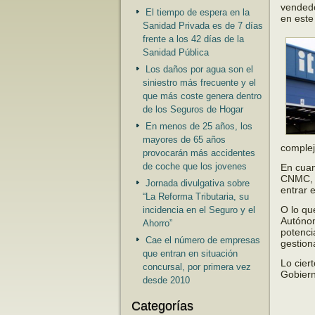
vendedo
El tiempo de espera en la
en este
Sanidad Privada es de 7 días
frente a los 42 días de la
Sanidad Pública
Los daños por agua son el
siniestro más frecuente y el
que más coste genera dentro
de los Seguros de Hogar
En menos de 25 años, los
mayores de 65 años
complej
provocarán más accidentes
de coche que los jovenes
En cuan
CNMC, A
Jornada divulgativa sobre
entrar 
“La Reforma Tributaria, su
O lo qu
incidencia en el Seguro y el
Autónom
Ahorro”
potenci
Cae el número de empresas
gestion
que entran en situación
Lo cier
concursal, por primera vez
Gobiern
desde 2010
Categorías