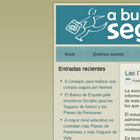
Inicio
Quiénes somos
Entradas recientes
Las I
Publ
9 consejos para realizar una
compra segura por Internet
La asoc
El Banco de España pide
informe
de esta
incentivos fiscales para los
los que
Seguros de Ahorro y los
Planes de Pensiones
El estu
adminis
A mayor nivel educativo se
comunid
contratan más Planes de
mínima
Pensiones y más Seguros de
Vida
Es deci