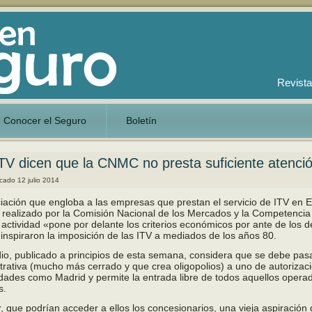
Revista
Conocer el Seguro
Boletín
TV dicen que la CNMC no presta suficiente atención
icado
12 julio 2014
iación que engloba a las empresas que prestan el servicio de ITV en 
 realizado por la Comisión Nacional de los Mercados y la Competencia
 actividad «pone por delante los criterios económicos por ante de los 
 inspiraron la imposición de las ITV a mediados de los años 80.
dio, publicado a principios de esta semana, considera que se debe pas
trativa (mucho más cerrado y que crea oligopolios) a uno de autorizaci
ades como Madrid y permite la entrada libre de todos aquellos oper
s.
r, que podrían acceder a ellos los concesionarios, una vieja aspiración 