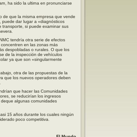
m, ha sido la ultima en pronunciarse
ho de que la misma empresa que vende
e, puede dar lugar a «diagnósticos
 transporte, si puede examinar sus
severa.
NMC tendría otra serie de efectos
e concentren en las zonas más
más despobladas o rurales. O que los
e de la inspección de vehículos
colar ya que son «singularmente
abajo, otra de las propuestas de la
ya que los nuevos operadores deben
.
endrían que hacer las Comunidades
res, se reducirían los ingresos
te deque algunas comunidades
 casi 15 años durante los cuales ningún
iderado poco competitiva.
El Mundo