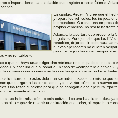
res e importadores. La asociación que engloba a estos últimos, Aniaca
 sentido.
En cambio, Aeca-ITV cree que el hec
y repara los vehículos, los inspeccion
interesados». O a que una empresa de
propios vehículos, no sea lo bastante 
Además, la apertura que propone la C
negativos. Por ejemplo, que las ITV s
rentables, dejando sin cobertura las 
nuevos operadores no quieran ocupars
pesados, agrícolas o de transporte es
as y no rentables».
to a que no haya unas exigencias mínimas en el espacio o líneas de tr
eca-ITV asegura que supondría un caso de «competencia desleal», 
en las mismas condiciones y reglas con las que accedieron los actuales
e es lo mismo, que estos deberían ser indemnizados. Lo mismo que t
as que otorgaron las concesiones y que verían cómo, con nuevos acto
ales. Una razón suficiente para que se opongan a esa apertura. Apar
an directamente el negocio.
to es que la liberalización de esta actividad es una batalla que dura ya
o ha sido capaz de revertir una situación que todos, siempre han cons