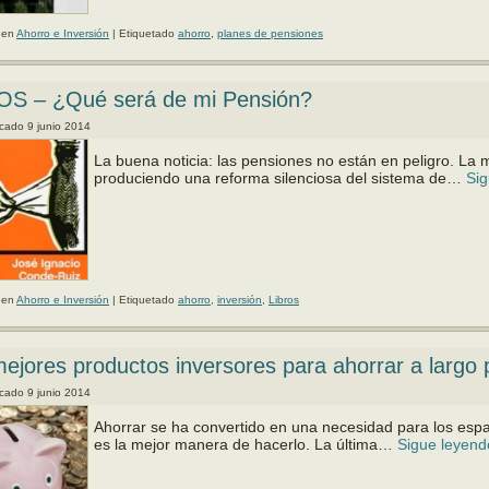
 en
Ahorro e Inversión
|
Etiquetado
ahorro
,
planes de pensiones
OS – ¿Qué será de mi Pensión?
icado
9 junio 2014
La buena noticia: las pen­siones no están en peli­gro. La 
produciendo una refor­ma silenciosa del sistema de…
Si
 en
Ahorro e Inversión
|
Etiquetado
ahorro
,
inversión
,
Libros
ejores productos inversores para ahorrar a largo 
icado
9 junio 2014
Ahorrar se ha convertido en una necesidad para los espa­
es la mejor manera de hacerlo. La última…
Sigue leyen