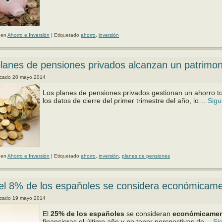
 en
Ahorro e Inversión
|
Etiquetado
ahorro
,
inversión
lanes de pensiones privados alcanzan un patrimon
icado
20 mayo 2014
Los planes de pensiones privados gestionan un ahorro to
los datos de cierre del primer trimestre del año, lo…
Sigu
 en
Ahorro e Inversión
|
Etiquetado
ahorro
,
inversión
,
planes de pensiones
el 8% de los españoles se considera económicam
icado
19 mayo 2014
El
25% de los españoles
se consideran
económicamen
financieras el último año y no tener perspectivas de…
Si