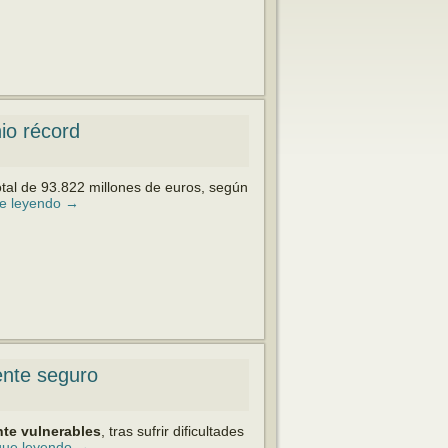
io récord
tal de 93.822 millones de euros, según
e leyendo
→
ente seguro
te vulnerables
, tras sufrir dificultades
gue leyendo
→