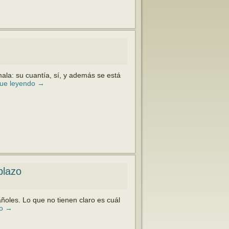
mala: su cuan­tía, sí, y además se está
gue leyendo
→
plazo
ñoles. Lo que no tienen claro es cuál
do
→