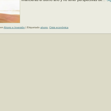
 en
Ahorro e Inversión
|
Etiquetado
ahorro
,
Crisis económica